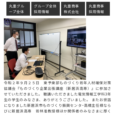
丸重グル
グループ全体
丸重商事
丸重商事
ープ全体
採用情報
株式会社
採用情報
令和２年９月２５日 東予東部ものづくり若年人材確保対策
協議会『ものづくり企業出張講座（新居浜高専）』に参加さ
せていただきました。 聴講いただきました電気情報工学科3年
生の学生のみなさま、ありがとうございました。 またお世話
になりました新居浜市ものづくり振興センタｰ高橋主任様なら
びに新居浜高専 若林准教授様ほか関係者のみなさまに厚く