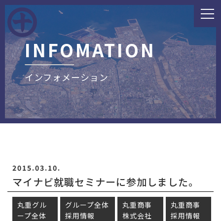
INFOMATION
インフォメーション
2015.03.10.
マイナビ就職セミナーに参加しました。
丸重グル
グループ全体
丸重商事
丸重商事
ープ全体
採用情報
株式会社
採用情報