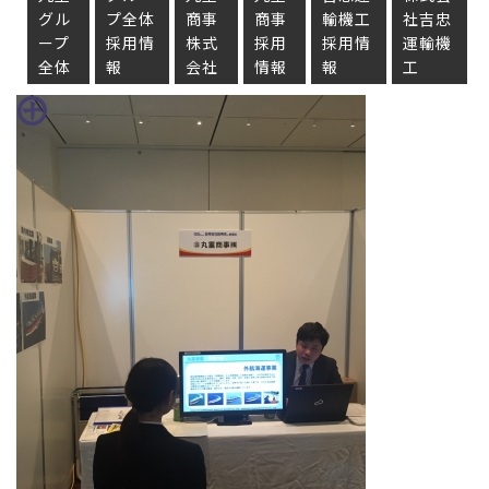
グル
プ全体
商事
商事
輸機工
社吉忠
ープ
採用情
株式
採用
採用情
運輸機
全体
報
会社
情報
報
工