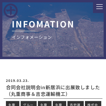
INFOMATION
インフォメーション
2019.03.23.
合同会社説明会in新居浜に出展致しました
（丸重商事＆吉忠運輸機工）
丸重
グルー
丸重
丸重
吉忠運
株式会