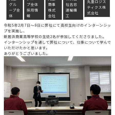
丸重ロジス
グル
プ全体
商事
社吉忠
ティクス株
ープ全
採用情
株式
運輸機
式会社
体
報
会社
工
令和5年2月7日～9日に弊社にて高校生向けのインターンシッ
プを実施し、
新居浜商業高等学校の生徒2名が参加してくださりました。
インターンシップを通して弊社について、仕事について学んで
いただけたかと思います。
ありがとうございました。